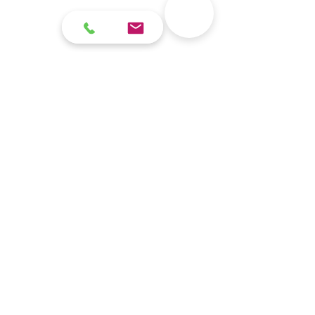
Contact
contact@checkinleman.com
+33 (0)6 07 74 04 48
Suivez nous
Mentions légales et Politique de
Confidentialité
©CHECKinLEMAN.
Créé avec
Wix.com