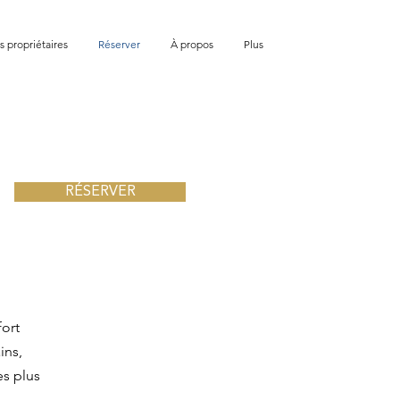
s propriétaires
Réserver
À propos
Plus
RÉSERVER
ort
ins,
es plus